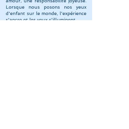
amour, une responsabilité joyeuse.
Lorsque nous posons nos yeux
d'enfant sur le monde, l'expérience
s'ancre et les yeux s'illuminent.
Se relier comme par magie avec le
végétal et sa musique.
Entendre la musique des plantes,
c'est se nourrir le coeur et
l'esprit.
Vivre La prophétie des
plantes, c'est partager l'intime, la
voix et la joie !​
Merci à toutes celles et ceux qui
enthousiasment et sèment ce
projet depuis cette première
improvisation avec une fougère !