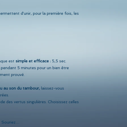
permettent d'unir, pour la première fois, les
aque est
simple et efficace :
5,5 sec.
on pendant 5 minutes pour un bien être
uement prouvé.
 ou au son du tambour,
laissez-vous
crées.
 des vertus singulières. Choisissez celles
… Souriez…