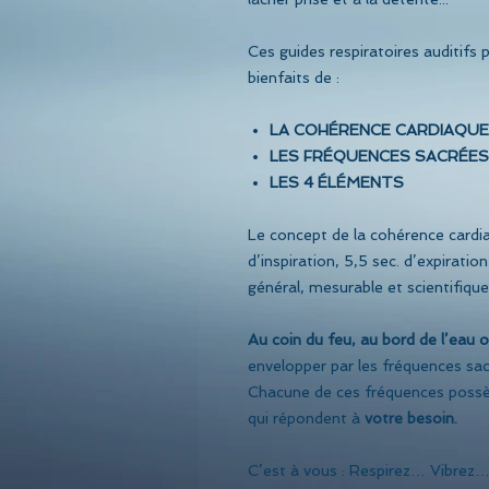
Ces guides respiratoires auditifs 
bienfaits de :
LA COHÉRENCE CARDIAQUE
LES FRÉQUENCES SACRÉES
LES 4 ÉLÉMENTS
Le concept de la cohérence cardi
d’inspiration, 5,5 sec. d’expirati
général, mesurable et scientifiq
Au coin du feu, au bord de l’eau
envelopper par les fréquences sa
Chacune de ces fréquences possède
qui répondent à
votre besoin.
C’est à vous : Respirez… Vibrez