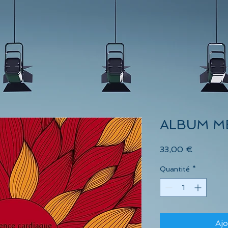
ALBUM 
Prix
33,00 €
Quantité
*
Ajo