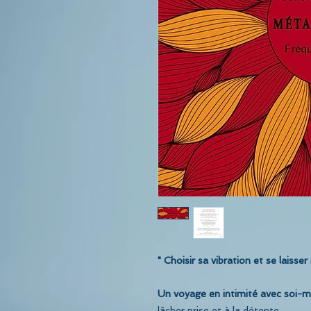
" Choisir sa vibration et se laisser 
​Un voyage en intimité avec soi-
lâcher prise et à la détente...