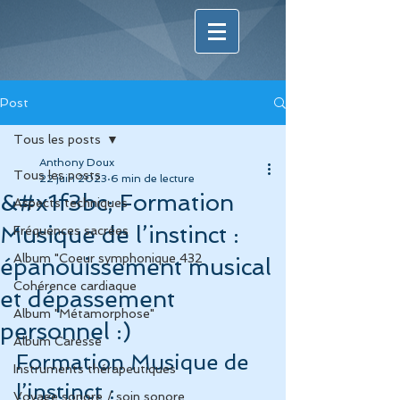
Post
Tous les posts
Anthony Doux
Tous les posts
22 juin 2023
6 min de lecture
&#x1f3bc; Formation
Aspects techniques
Musique de l’instinct :
Fréquences sacrées
Album "Coeur symphonique 432
épanouissement musical
Cohérence cardiaque
et dépassement
Album "Métamorphose"
personnel :)
Album Caresse
Formation Musique de 
Instruments thérapeutiques
l’instinct : 
Voyage sonore / soin sonore