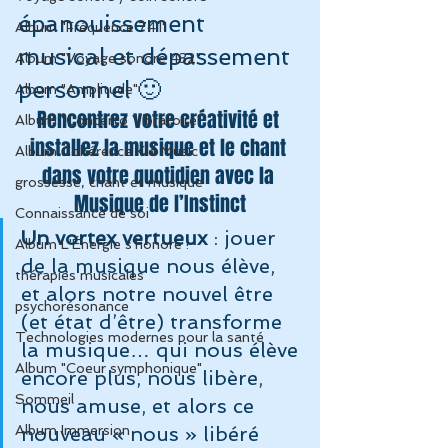
épanouissement 
Album "Fréquence 741"
musical et dépassement 
Album "Voyage sonore 432"
personnel 🙂
Album "Amplitude"
Rencontrez votre créativité et 
Album "Concerto Vibratoire"
installez la musique et le chant 
Album Cohérence Kid Music
dans votre quotidien avec la 
grossesse, chant et musique
Musique de l’Instinct
Connaissance de soi
Un vortex vertueux
 : jouer 
Album L'Énergie s'honore !
de la musique nous élève, 
thérapies musicales
et alors notre nouvel être 
psychorésonance
(et état d’être) transforme 
Technologies modernes pour la santé
la musique… qui nous élève 
Album "Coeur symphonique"
encore plus, nous libère, 
Sommeil
nous amuse, et alors ce 
Album Immersion
nouveau « nous » libéré 