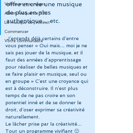
offre et crée une musique 
Vidéos et reportages
de plus en plus 
Album Fréquence 528
authentique… etc.
La musique de l'instinct
Commencer
 J’entends déjà certains d’entre 
Votre communauté
vous penser « Oui mais… moi je ne 
sais pas jouer de la musique, et il 
faut des années d’apprentissage 
pour réaliser de belles musiques et 
se faire plaisir en musique, seul ou 
en groupe » C’est une croyance qui 
est à déconstruire. Il n’est plus 
temps de ne pas croire en son 
potentiel inné et de se donner le 
droit, d’oser exprimer sa créativité 
naturellement.
Le lâcher prise par la créativité… 
Tout un programme vivifiant 🙂 