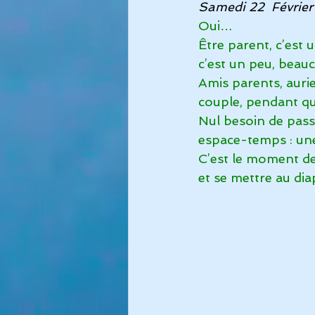
Samedi 22  Févrie
Oui…
Sommeil
Album Immersion
Être parent, c’est
c’est un peu, beauc
Amis parents, auri
Commencer
Votre commun
couple, pendant qu
Nul besoin de pass
espace-temps : une
C’est le moment de
et se mettre au di