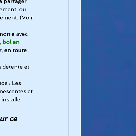
à partager 
sement, ou 
sement. 
(Voir 
monie avec 
, bol en 
r, en toute 
 détente et 
ide : Les 
nescentes et 
installe 
ur ce 
, 