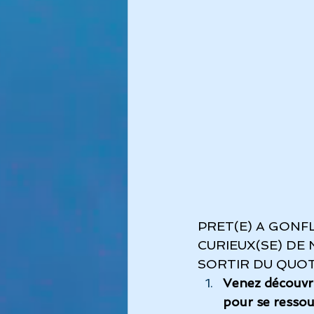
PRET(E) A GONF
CURIEUX(SE) DE
SORTIR DU QUOT
Venez découvri
pour se ressour