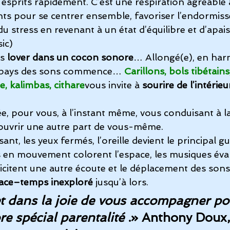
esprits rapidement. C’est une respiration agréable 
ants pour se centrer ensemble, favoriser l’endormis
u stress en revenant à un état d’équilibre et d’apai
ic)
s 
lover dans un cocon sonore
… Allongé(e), en har
u pays des sons commence…
Carillons, bols tibétains
e, kalimbas, cithare
vous invite à 
sourire de l’intérieu
, pour vous, à l’instant même, vous conduisant à la
couvrir une autre part de vous-même.
nt, les yeux fermés, l’oreille devient le principal gu
 en mouvement colorent l’espace, les musiques éva
icitent une autre écoute et le déplacement des sons 
ace–temps inexploré
 jusqu’à lors. 
et dans la joie de vous accompagner po
e spécial parentalité 
.» 
Anthony Doux