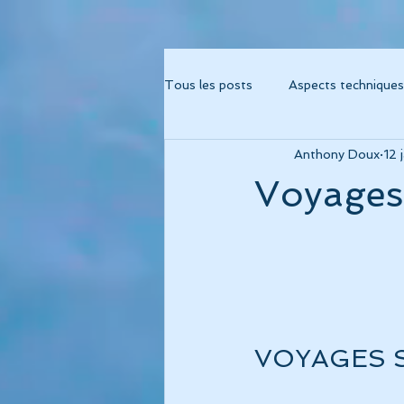
Tous les posts
Aspects techniques
Anthony Doux
12 
Album "Métamorphose"
Alb
Voyages 
Album "Fréquence 741"
Albu
Album Cohérence Kid Music
VOYAGES S
thérapies musicales
psychor