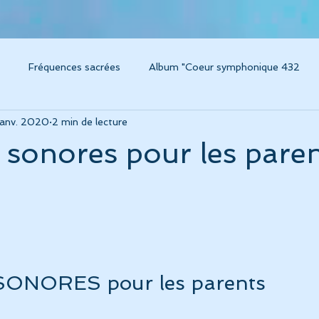
Fréquences sacrées
Album "Coeur symphonique 432
janv. 2020
2 min de lecture
um Caresse
Instruments thérapeutiques
Voyage sonore / 
sonores pour les paren
m "Voyage sonore 432"
Album "Amplitude"
Album "Concer
grossesse, chant et musique
Connaissance de soi
Album L
ONORES pour les parents
ésonance
Technologies modernes pour la santé
Album "C