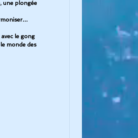
e, une plongée 
armoniser… 
… avec le gong
 le monde des 