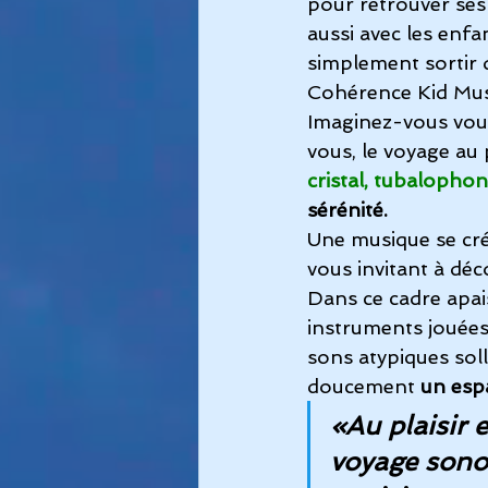
pour retrouver ses 
aussi avec les enf
simplement sortir d
Cohérence Kid Mus
Imaginez-vous vou
vous, le voyage a
cristal, tubalophon
sérénité.
Une musique se crée
vous invitant à dé
Dans ce cadre apaisa
instruments jouées
sons atypiques soll
doucement
 un esp
«Au plaisir 
voyage sonor