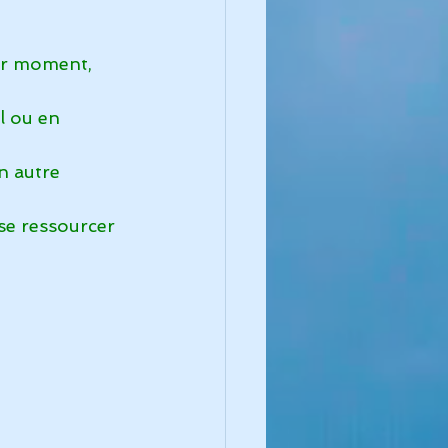
ue de l'instinct
ar moment, 
l ou en 
n autre 
se ressourcer 