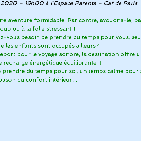
r 2020 – 19h00 à l’Espace Parents – Caf de Paris
Vidéos et reportages
Album Fréquence 528
La musiq
 une aventure formidable. Par contre, avouons-le, p
oup ou à la folie stressant ! 
ez-vous besoin de prendre du temps pour vous, seu
auté
e les enfants sont occupés ailleurs? 
eport pour le voyage sonore, la destination offre u
 recharge énergétique équilibrante  !
 prendre du temps pour soi, un temps calme pour 
apason du confort intérieur…