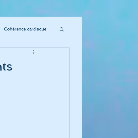
Cohérence cardiaque
soin sonore
ts
to Vibratoire"
'Énergie s'honore !
oeur symphonique"