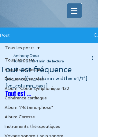
Post
Tous les posts
Anthony Doux
Tous les posts
16 avr. 2013
1 min de lecture
Tout est fréquence
Aspects techniques
[vc_row][vc_column width= »1/1″]
Fréquences sacrées
[vc_column_text]
Album "Coeur symphonique 432
Tout est …
Cohérence cardiaque
Album "Métamorphose"
Album Caresse
Instruments thérapeutiques
Voyage sonore / soin sonore