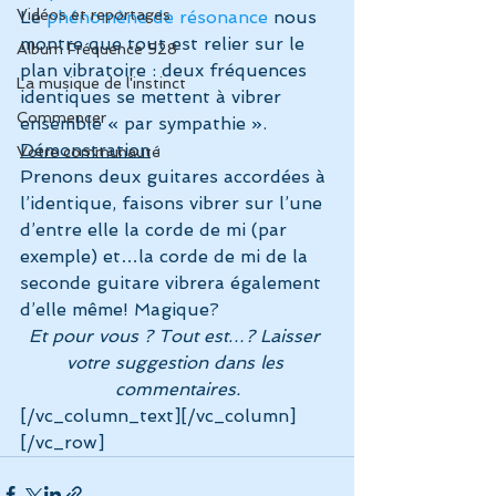
Vidéos et reportages
Le
 phénomène de résonance
 nous 
montre que tout est relier sur le 
Album Fréquence 528
plan vibratoire : deux fréquences 
La musique de l'instinct
identiques se mettent à vibrer 
Commencer
ensemble « par sympathie ».
Démonstration
 :
Votre communauté
Prenons deux guitares accordées à 
l’identique, faisons vibrer sur l’une 
d’entre elle la corde de mi (par 
exemple) et…la corde de mi de la 
seconde guitare vibrera également 
d’elle même! Magique?
Et pour vous ? Tout est…? Laisser 
votre suggestion dans les 
commentaires.
[/vc_column_text][/vc_column]
[/vc_row]