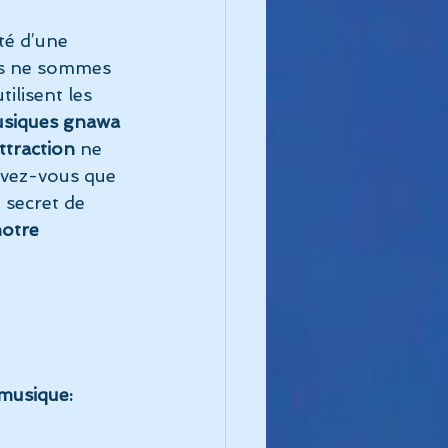
té d’une 
us ne sommes 
ilisent les
usiques gnawa
attraction
 ne 
avez-vous que 
 secret de 
notre 
 musique: