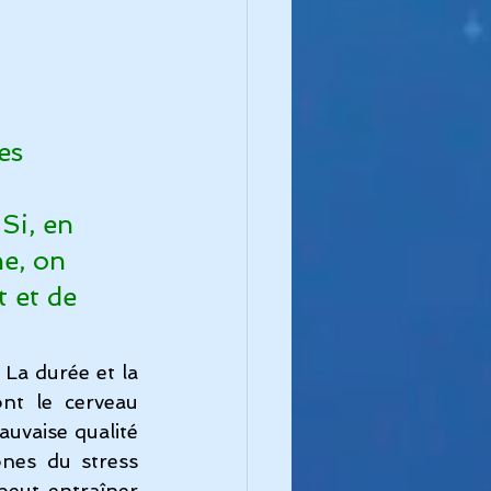
es 
Si, en 
e, on 
 et de 
: La durée et la 
t le cerveau 
uvaise qualité 
es du stress 
peut entraîner 