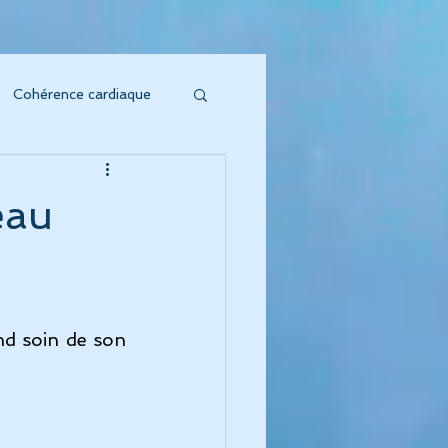
Cohérence cardiaque
soin sonore
eau
to Vibratoire"
'Énergie s'honore !
d soin de son 
oeur symphonique"