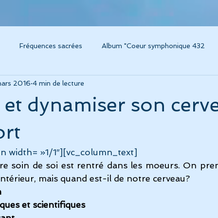
Fréquences sacrées
Album "Coeur symphonique 432
mars 2016
4 min de lecture
um Caresse
Instruments thérapeutiques
Voyage sonore / 
 et dynamiser son cerv
m "Voyage sonore 432"
Album "Amplitude"
Album "Concer
ort
n width= »1/1″][vc_column_text]
grossesse, chant et musique
Connaissance de soi
Album L
re soin de soi est rentré dans les moeurs. On pren
intérieur, mais quand est-il de notre cerveau?
n
ésonance
Technologies modernes pour la santé
Album "C
ques et scientifiques
sant