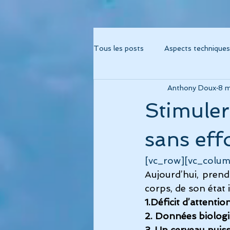
Tous les posts
Aspects techniques
Anthony Doux
8 
Album "Métamorphose"
Alb
Stimuler
Album "Fréquence 741"
Albu
sans eff
[vc_row][vc_colum
Album Cohérence Kid Music
Aujourd’hui, prend
corps, de son état 
1.Déficit d’attentio
thérapies musicales
psychor
2. Données biologi
3. Un cerveau puis