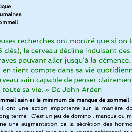
sique
humaines
sommeil
ses recherches ont montré que si on l
5 clés), le cerveau décline induisant des 
aves pouvant aller jusqu’à la démence. 
 en tient compte dans sa vie quotidienn
erveau sain capable de penser clairement
if toute sa vie. » Dc John Arden
mmeil sain et le minimum de manque de sommeil
 
l ont une action importante sur la manière don
long terme.  C’est un jeu de domino : manque ou ma
ne une augmentation de la sécrétion des hormon
 élevé de cortisol joue sur le cortex préfrontal et 