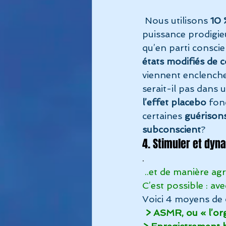
 Nous utilisons 
10 
puissance prodigi
qu’en parti conscie
états modifiés de 
viennent enclencher
serait-il pas dans
l’effet placebo
 fon
certaines 
guérison
subconscient
?
4. Stimuler et dyn
.
..et de manière a
C’est possible : ave
Voici 4 moyens de
 > ASMR, ou « l’or