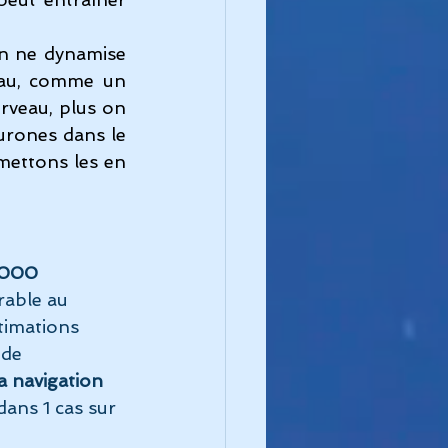
on ne dynamise 
eau, comme un 
rveau, plus on 
urones dans le 
ettons les en 
1000 
able au 
timations 
 de 
a navigation 
dans 1 cas sur 