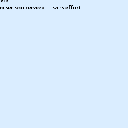
amiser son cerveau … sans effort
Vidéos et reportages
Album Fréquence 528
La musiq
auté