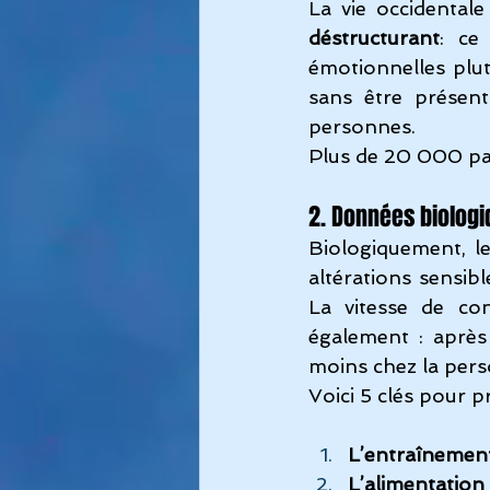
La vie occidental
déstructurant
: ce
émotionnelles plutô
sans être présen
personnes.
Plus de 20 000 par
2. Données biologi
Biologiquement, le
altérations sensib
La vitesse de con
également : après
moins chez la per
Voici 5 clés pour 
L’entraînement
L’alimentation