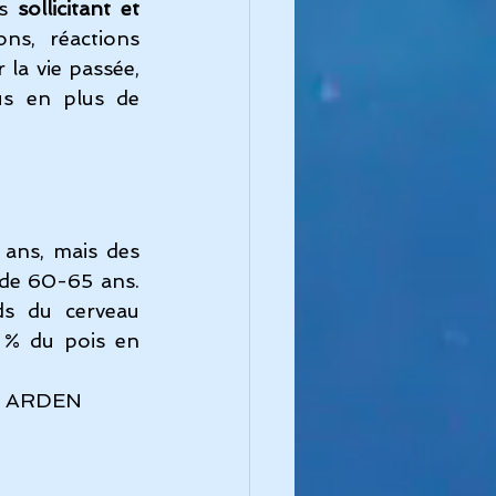
s 
sollicitant et 
ns, réactions 
la vie passée, 
s en plus de 
 ans, mais des 
de 60-65 ans. 
s du cerveau 
 % du pois en 
ohn ARDEN