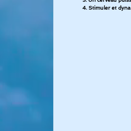
4. Stimuler et dyn
Sommeil
Album Immersion
Commencer
Votre commun