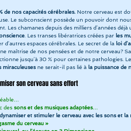
% de nos capacités cérébrales.
 Notre cerveau est do
euse. Le subconscient possède un pouvoir dont no
nt. Les chamanes depuis des milliers d’années déjà ut
conscience
. Les transes libératrices créées par 
les m
 d’autres espaces cérébrales. Le secret de la 
loi d’
 une maîtrise de nos pensées et de notre cerveau? S
ctionne jusqu’à 30 % pour certaines pathologies. Le
s miraculeuses
 ne serait-il pas lié à 
la puissance de 
amiser son cerveau sans effort 
gréable…
c des 
sons et des musiques adaptées
…
 dynamiser et stimuler le cerveau avec les sons et la
gasme du cerveau »