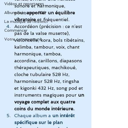
Vidéos et reportages
sonore et harmonique, 
pour 
apporter un équilibre 
Album Fréquence 528
vibratoire
 et fréquentiel.
La musique de l'instinct
Accordéon
 (précision : ce n’est 
Commencer
pas de la valse musette), 
Votre communauté
violoncelle, 
kora
, 
bols tibétains
, 
kalimba
, tambour, voix, chant 
harmonique, tamboa, 
accordina, carillons, diapasons 
thérapeutiques, machikoué, 
cloche tubulaire 528 Hz, 
harmoniseur 528 Hz, tingsha 
et kigonki 432 Hz, song pod et 
instruments magiques pour 
un 
voyage complet aux quatre 
coins du monde intérieure.
Chaque album a 
un intérêt 
spécifique sur le plan 