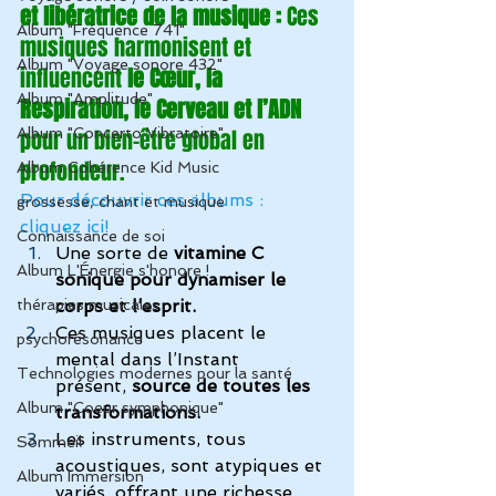
et libératrice de la musique : 
Ces 
Album "Fréquence 741"
musiques harmonisent et 
Album "Voyage sonore 432"
influencent 
le Cœur, la 
Album "Amplitude"
Respiration, le Cerveau et l’ADN
Album "Concerto Vibratoire"
pour un bien-être global en 
profondeur.
Album Cohérence Kid Music
Pour découvrir ces albums : 
grossesse, chant et musique
cliquez ici!
Connaissance de soi
Une sorte de 
vitamine C 
Album L'Énergie s'honore !
sonique pour dynamiser le 
thérapies musicales
corps et l’esprit.
Ces musiques placent le 
psychorésonance
mental dans l’Instant 
Technologies modernes pour la santé
présent, 
source de toutes les 
Album "Coeur symphonique"
transformations.
Les instruments, tous 
Sommeil
acoustiques, sont atypiques et 
Album Immersion
variés, offrant une richesse 