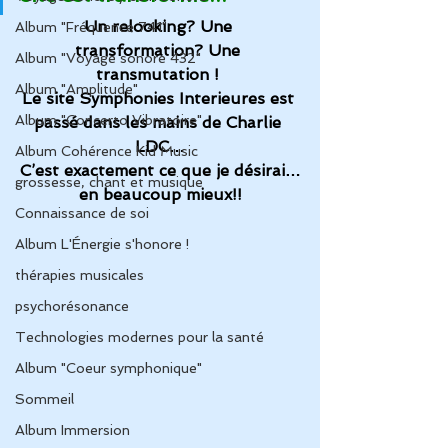
Un relooking? Une 
Album "Fréquence 741"
transformation? Une 
Album "Voyage sonore 432"
transmutation ! 
Album "Amplitude"
Le site 
Symphonies Interieures
 est 
Album "Concerto Vibratoire"
passé dans les mains de 
Charlie 
LDC
…
Album Cohérence Kid Music
C’est exactement ce que je désirai…
grossesse, chant et musique
en beaucoup mieux!!
Connaissance de soi
Album L'Énergie s'honore !
thérapies musicales
psychorésonance
Technologies modernes pour la santé
Album "Coeur symphonique"
Sommeil
Album Immersion