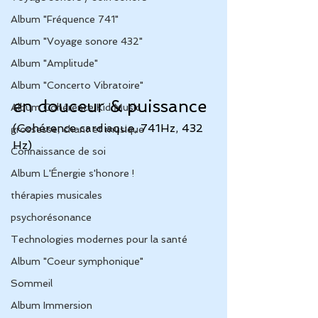
Album "Fréquence 741"
Album "Voyage sonore 432"
Album "Amplitude"
Album "Concerto Vibratoire"
en douceur & puissance 
Album Cohérence Kid Music
(Cohérence cardiaque, 741Hz, 432 
grossesse, chant et musique
Hz)
Connaissance de soi
Album L'Énergie s'honore !
thérapies musicales
psychorésonance
Technologies modernes pour la santé
Album "Coeur symphonique"
Sommeil
Album Immersion