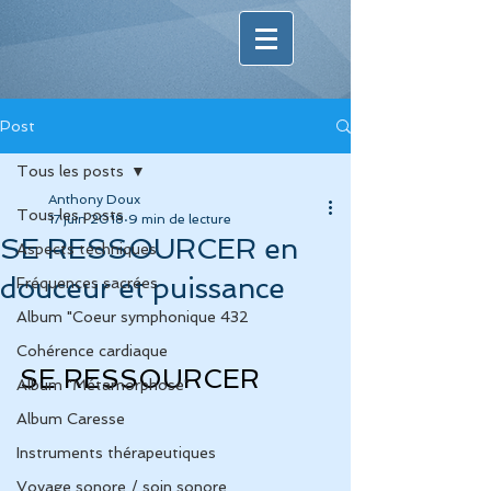
Post
Tous les posts
Anthony Doux
Tous les posts
17 juin 2018
9 min de lecture
SE RESSOURCER en
Aspects techniques
douceur et puissance
Fréquences sacrées
Album "Coeur symphonique 432
Cohérence cardiaque
SE RESSOURCER
Album "Métamorphose"
Album Caresse
Instruments thérapeutiques
Voyage sonore / soin sonore