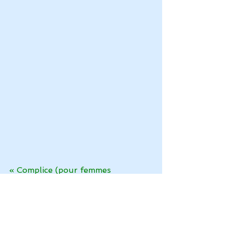
« Complice (pour femmes 
enceintes) »
Avec toutes les transformations 
qu’apporte la grossesse, pour la 
maman, pour le bébé et pour le 