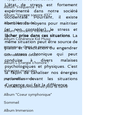
L’état de stress est fortement 
Album "Fréquence 741"
expérimenté dans notre société 
Album "Voyage sonore 432"
occidentale. Pourtant, il existe 
Album "Amplitude"
nombres de moyens pour maitriser 
(et non contrôler) le stress et 
Album "Concerto Vibratoire"
lâcher prise dans ces situations
. La 
Album Cohérence Kid Music
même situation peut être source de 
grossesse, chant et musique
plaisir et d’excitation ou engendrer 
un stress chronique qui peut 
Connaissance de soi
conduire à divers malaises 
Album L'Énergie s'honore !
psychologiques et physiques. C’est 
thérapies musicales
la façon de canaliser nos énergies 
naturelles devant les situations 
psychorésonance
d’urgence qui fait la différence.
Technologies modernes pour la santé
Album "Coeur symphonique"
Sommeil
Album Immersion