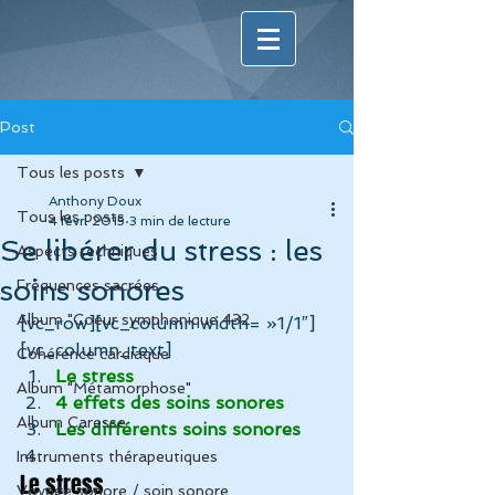
Post
Tous les posts
Anthony Doux
Tous les posts
4 févr. 2015
3 min de lecture
Se libérer du stress : les
Aspects techniques
soins sonores
Fréquences sacrées
Album "Coeur symphonique 432
[vc_row][vc_column width= »1/1″]
[vc_column_text]
Cohérence cardiaque
Le stress
Album "Métamorphose"
4 effets des soins sonores
Album Caresse
Les différents soins sonores
Instruments thérapeutiques
Le stress
Voyage sonore / soin sonore