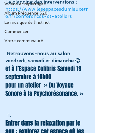
Le planning des interventions : 
Vidéos et reportages
https://www.lesespacesdumieuxetr
Album Fréquence 528
e.fr/conférences-et-ateliers 
La musique de l'instinct
Commencer
Votre communauté
Retrouvons-nous au salon 
vendredi, samedi et dimanche 🙂
et à l’Espace Colibris Samedi 19 
septembre à 16h00 
pour un atelier  » Du Voyage 
Sonore à la Psychorésonance. »
Entrer dans la relaxation par le 
son : explorez cet espace où les 