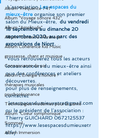
 L’association 
Les espaces du 
Album "Fréquence 741"
mieux-être
organise son premier 
Album "Voyage sonore 432"
salon du Mieux-être, 
 du vendredi 
Album "Amplitude"
18 septembre au dimanche 20 
septembre 2020, au parc des 
Album "Concerto Vibratoire"
expositions de Niort.
Album Cohérence Kid Music
grossesse, chant et musique
 Vous retrouverez tous les acteurs 
Connaissance de soi
locaux autours du mieux-être ainsi 
que des conférences et ateliers 
Album L'Énergie s'honore !
découvertes.
thérapies musicales
pour plus de renseignements, 
psychorésonance
contactez 
: lesespacesdumieuxetre@gmail.com
Technologies modernes pour la santé
ou le président de l’association : 
Album "Coeur symphonique"
Thierry GUICHARD 0672125537
Sommeil
https://www.lesespacesdumieuxetr
e.fr/
Album Immersion