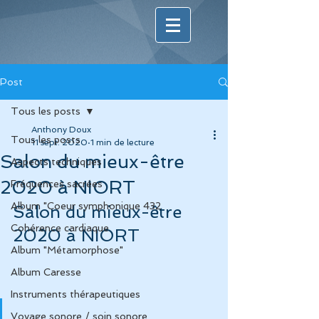
Post
Tous les posts
Anthony Doux
Tous les posts
11 sept. 2020
1 min de lecture
Salon du mieux-être
Aspects techniques
2020 à NIORT
Fréquences sacrées
Album "Coeur symphonique 432
Salon du mieux-être 
Cohérence cardiaque
2020 à NIORT
Album "Métamorphose"
Album Caresse
Instruments thérapeutiques
Voyage sonore / soin sonore