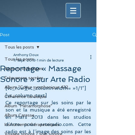
Post
Tous les posts
Anthony Doux
Tous les posts
17 sept. 2013
1 min de lecture
Reportage « Massage
Aspects techniques
Sonore » sur Arte Radio
Fréquences sacrées
Album "Coeur symphonique 432
[vc_row][vc_column width= »1/1″]
[vc_column_text]
Cohérence cardiaque
Ce reportage sur les soins par le 
Album "Métamorphose"
son et la musique a été enregistré 
Album Caresse
en Mars 2013 dans les studios 
d’Arte pour arteradio.com. Cette 
Instruments thérapeutiques
radio est à l’image des soins par les 
Voyage sonore / soin sonore