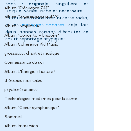
sons : originale, singulière et 
Album "Fréquence 741"
unique, variée, riche et nécessaire.
Album "Voyage sonore 432"
Si vous ne connaissez ni cette radio, 
ni les 
massages sonores
, cela fait 
Album "Amplitude"
deux bonnes raisons d’écouter ce 
Album "Concerto Vibratoire"
court reportage atypique:
Album Cohérence Kid Music
grossesse, chant et musique
Connaissance de soi
Album L'Énergie s'honore !
thérapies musicales
psychorésonance
Technologies modernes pour la santé
Album "Coeur symphonique"
Sommeil
Album Immersion