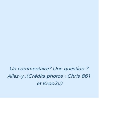
Un commentaire? Une question ? 
Allez-y :(Crédits photos : Chris 861 
et Kroo2u)
[/vc_column_text][/vc_column]
[/vc_row]
Voyage sonore / soin sonore