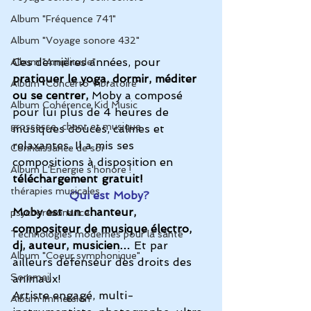
Album "Fréquence 741"
Album "Voyage sonore 432"
Ces dernières années, pour 
Album "Amplitude"
pratiquer le yoga, dormir, méditer 
Album "Concerto Vibratoire"
ou se centrer,
 Moby a composé 
Album Cohérence Kid Music
pour lui plus de 4 heures de 
grossesse, chant et musique
musiques douces, calmes et 
relaxantes. Il a mis ses 
Connaissance de soi
compositions à disposition en 
Album L'Énergie s'honore !
téléchargement gratuit!
thérapies musicales
Qui est Moby? 
Moby est un chanteur, 
psychorésonance
compositeur de musique électro, 
Technologies modernes pour la santé
dj, auteur, musicien…
 Et par 
Album "Coeur symphonique"
ailleurs défenseur des droits des 
Sommeil
animaux! 
Artiste engagé, multi-
Album Immersion