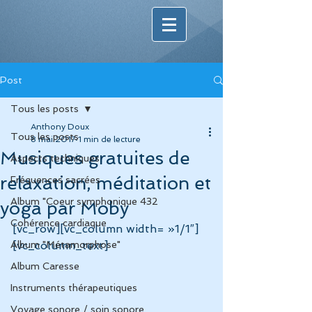
Post
Tous les posts
Anthony Doux
Tous les posts
8 mai 2017
1 min de lecture
Musiques gratuites de
Aspects techniques
relaxation, méditation et
Fréquences sacrées
Album "Coeur symphonique 432
yoga par Moby
Cohérence cardiaque
[vc_row][vc_column width= »1/1″]
Album "Métamorphose"
[vc_column_text]
Album Caresse
Instruments thérapeutiques
Voyage sonore / soin sonore