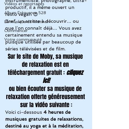
instrumentiste, photographe, ultra-
Vidéos et reportages
productif, il a même ouvert un 
Album Fréquence 528
resto vegan 😉 
Bref, un artiste à découvrir… ou 
La musique de l'instinct
que l’on connaît déjà… Vous avez 
Commencer
certainement entendu sa musique 
Votre communauté
puisque utilisée par beaucoup de 
séries télévisées et de film. 
Sur le site de Moby, sa musique 
de relaxation est en 
téléchargement gratuit : 
cliquez 
ici!
ou bien écouter sa musique de 
relaxation offerte généreusement 
sur la vidéo suivante :
Voici ci-dessous 
4 heures de 
musiques gratuites de relaxations, 
destiné au yoga et à la méditation,