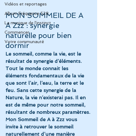
Vidéos et reportages
MON SOMMEIL DE A 
Album Fréquence 528
La musique de l'instinct
A Zzz : synergie 
Commencer
naturelle pour bien 
Votre communauté
dormir
Le sommeil, comme la vie, est le 
résultat de synergie d’éléments. 
Tout le monde connait les 
éléments fondamentaux de la vie 
que sont l’air, l’eau, la terre et le 
feu. Sans cette synergie de la 
Nature, la vie n’existerai pas. Il en 
est de même pour notre sommeil, 
résultant de nombreux paramètres.
Mon Sommeil de A à Zzz vous 
invite à retrouver le sommeil 
naturellement d’une manière 