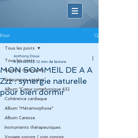
Post
Tous les posts
Anthony Doux
Tous les posts
8 juin 2022
12 min de lecture
MON SOMMEIL DE A A
Aspects techniques
Zzz : synergie naturelle
Fréquences sacrées
Album "Coeur symphonique 432
pour bien dormir
Cohérence cardiaque
Album "Métamorphose"
Album Caresse
Instruments thérapeutiques
Voyage sonore / soin sonore