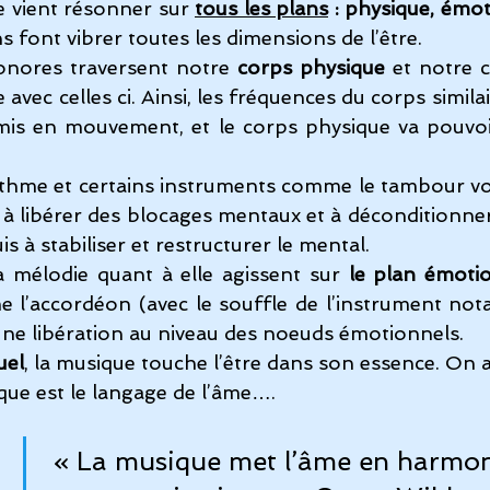
 vient résonner sur 
tous les plans
 : physique, émot
s font vibrer toutes les dimensions de l’être.
onores traversent notre 
corps physique
 et notre 
avec celles ci. Ainsi, les fréquences du corps similai
mis en mouvement, et le corps physique va pouvoir
ythme et certains instruments comme le tambour vo
 à libérer des blocages mentaux et à déconditionner
s à stabiliser et restructurer le mental.
 mélodie quant à elle agissent sur 
le plan émoti
 l’accordéon (avec le souffle de l’instrument not
 une libération au niveau des noeuds émotionnels.
uel
, la musique touche l’être dans son essence. On a
que est le langage de l’âme….
 « La musique met l’âme en harmon