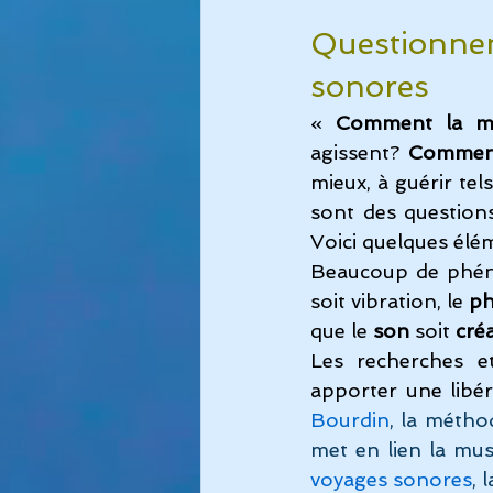
Questionnem
sonores
« 
Comment la mu
agissent?
 Comment
mieux, à guérir tel
sont des question
Voici quelques élé
Beaucoup de phéno
soit vibration, 
le 
ph
que le 
son
 soit 
cré
Les recherches et
apporter une libér
Bourdin
, la métho
met en lien la musi
voyages sonores
, 