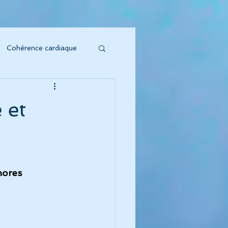
Cohérence cardiaque
soin sonore
 et
to Vibratoire"
'Énergie s'honore !
nores
oeur symphonique"