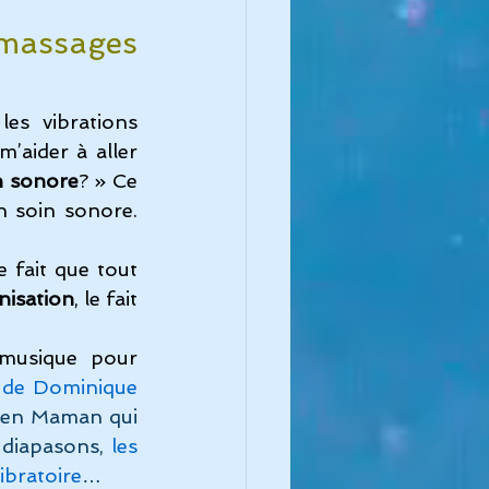
massages 
s vibrations 
m’aider à aller 
n sonore
? » Ce 
 soin sonore. 
fait que tout 
nisation
, 
le fait 
 musique pour 
 de Dominique 
bien Maman qui 
 diapasons, 
les 
ibratoire
…