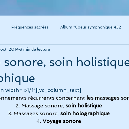
Fréquences sacrées
Album "Coeur symphonique 432
oct. 2014
3 min de lecture
um Caresse
Instruments thérapeutiques
Voyage sonore / 
sonore, soin holistique
m "Voyage sonore 432"
Album "Amplitude"
Album "Concer
phique
n width= »1/1″][vc_column_text]
grossesse, chant et musique
Connaissance de soi
Album L
ionnements récurrents concernant 
les massages so
2. Massage sonore, 
soin holistique
3. Massages sonore, 
soin holographique
ésonance
Technologies modernes pour la santé
Album "C
4. 
Voyage sonore