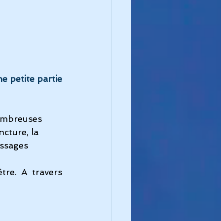
 petite partie 
nombreuses 
cture, la 
assages 
re. A travers 