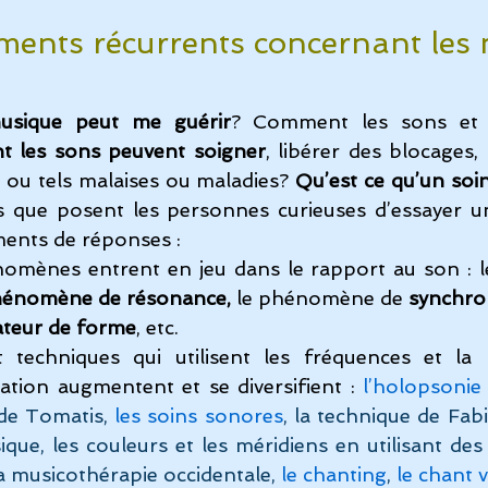
ents récurrents concernant les 
sique peut me guérir
? Comment les sons et le
 les sons peuvent soigner
, libérer des blocages, 
s ou tels malaises ou maladies? 
Qu’est ce qu’un soi
s que posent les personnes curieuses d’essayer un
ments de réponses :
mènes entrent en jeu dans le rapport au son : le 
énomène de résonance
,
le phénomène de 
synchro
ateur de forme
, etc.
 techniques qui utilisent les fréquences et la
ation augmentent et se diversifient : 
l’holopsonie
de Tomatis, 
les soins sonores
, la technique de Fa
que, les couleurs et les méridiens en utilisant des
la musicothérapie occidentale, 
le chanting
, 
le chant v