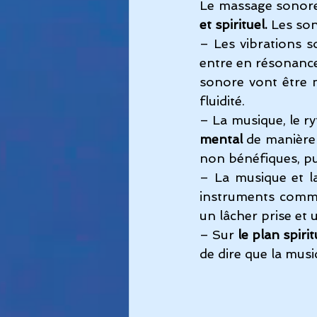
Le massage sonore
et spirituel.
 Les son
– Les vibrations s
entre en résonance 
sonore vont être 
fluidité.
– La musique, le r
mental
 de manière
non bénéfiques, pui
– La musique et la
instruments comme
un lâcher prise et
– Sur
 le plan spirit
de dire que la musi