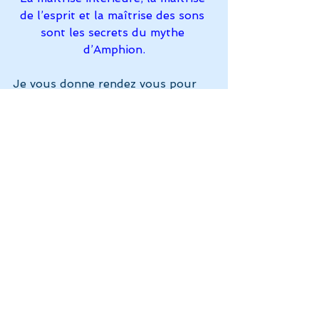
de l’esprit et la maîtrise des sons 
sont les secrets du mythe 
d’Amphion.
Je vous donne rendez vous pour 
mon prochaine article : 
10 bonnes 
raisons de vivre un « voyage 
sonore »
Pourriez vous m’aidez à continuer à 
construire ce site pierre après 
pierre, 
en en parlant autour de vous, 
en me donnant votre avis et vos 
conseils dans les commentaires, 
merci ! 