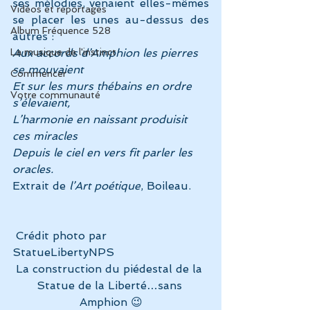
ses mélodies, venaient elles-mêmes 
Vidéos et reportages
se placer les unes au-dessus des 
Album Fréquence 528
autres :
La musique de l'instinct
Aux accords d’Amphion les pierres 
se mouvaient
Commencer
Et sur les murs thébains en ordre 
Votre communauté
s’élevaient,
L’harmonie en naissant produisit 
ces miracles
Depuis le ciel en vers fit parler les 
oracles.
Extrait de 
l’Art poétique
, Boileau.
 Crédit photo par 
StatueLibertyNPS
La construction du piédestal de la 
Statue de la Liberté…sans 
Amphion 😉