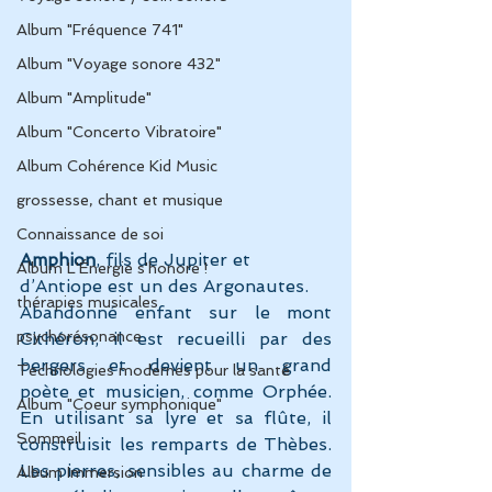
Album "Fréquence 741"
Album "Voyage sonore 432"
Album "Amplitude"
Album "Concerto Vibratoire"
Album Cohérence Kid Music
grossesse, chant et musique
Connaissance de soi
Amphion
, fils de Jupiter et 
Album L'Énergie s'honore !
d’Antiope est un des Argonautes.
thérapies musicales
Abandonné enfant sur le mont 
psychorésonance
Cithéron, il est recueilli par des 
bergers et devient un grand 
Technologies modernes pour la santé
poète et musicien, comme Orphée. 
Album "Coeur symphonique"
En utilisant sa lyre et sa flûte, il 
Sommeil
construisit les remparts de Thèbes. 
Les pierres, sensibles au charme de 
Album Immersion