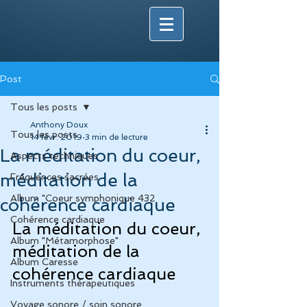
Post
Tous les posts
Anthony Doux
Tous les posts
14 févr. 2019
3 min de lecture
La méditation du coeur,
Aspects techniques
méditation de la
Fréquences sacrées
Album "Coeur symphonique 432
cohérence cardiaque
Cohérence cardiaque
La méditation du coeur, 
Album "Métamorphose"
méditation de la 
Album Caresse
cohérence cardiaque
Instruments thérapeutiques
Voyage sonore / soin sonore