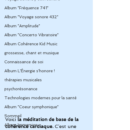
Album "Fréquence 741"
Album "Voyage sonore 432"
Album "Amplitude"
Album "Concerto Vibratoire"
Album Cohérence Kid Music
grossesse, chant et musique
Connaissance de soi
Album L'Énergie s'honore !
thérapies musicales
psychorésonance
Technologies modernes pour la santé
Album "Coeur symphonique"
Sommeil
Voici 
la méditation de base de la 
Album Immersion
cohérence cardiaque.
 C’est une 