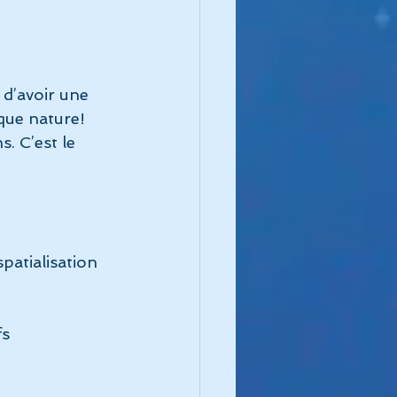
 que nature! 
. C’est le 
atialisation 
fs