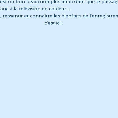
est un bon beaucoup plus important que le passage
blanc à la télévision en couleur…
Vidéos et reportages
Album Fréquence 528
La musiq
ressentir et connaître les bienfaits de l’enregistre
c’est ici :
auté