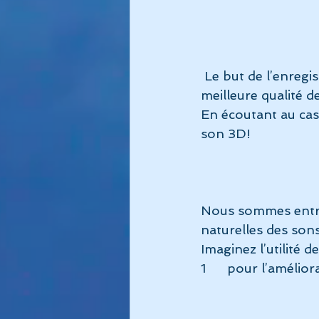
 Le but de l’enregistrement réalisé avec microphone binaural n’est pas d’avoir une 
meilleure qualité d
En écoutant au casq
son 3D!
Nous sommes entré 
naturelles des sons
Imaginez l’utilité d
1      pour l’améli