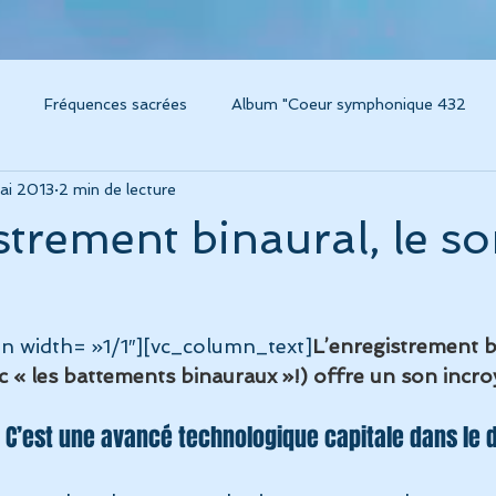
Fréquences sacrées
Album "Coeur symphonique 432
ai 2013
2 min de lecture
um Caresse
Instruments thérapeutiques
Voyage sonore / 
strement binaural, le s
m "Voyage sonore 432"
Album "Amplitude"
Album "Concer
n width= »1/1″][vc_column_text]
L’enregistrement b
grossesse, chant et musique
Connaissance de soi
Album L
 « les battements binauraux »!) offre un son incr
e! C’est une avancé technologique capitale dans le
ésonance
Technologies modernes pour la santé
Album "C