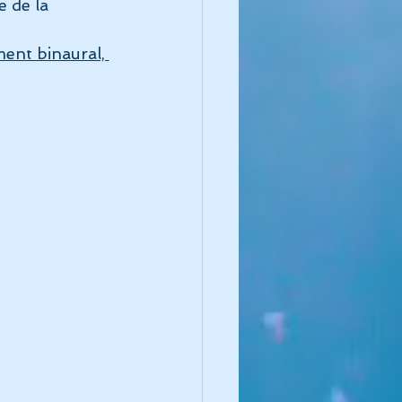
 de la 
ue de l'instinct
ment binaural, 