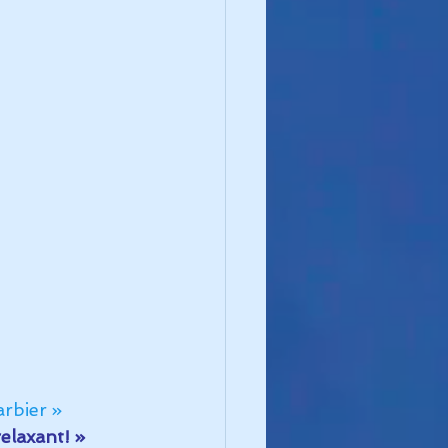
arbier »
elaxant! »