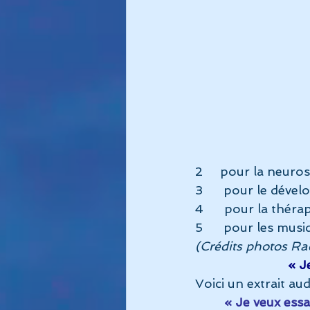
2     pour la neuro
3      pour le dév
4      pour la théra
5      pour les mus
(Crédits photos Rac
« J
Voici un extrait au
« Je veux essa