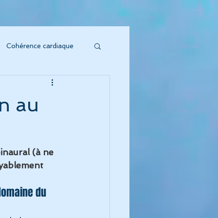
Cohérence cardiaque
soin sonore
on au
to Vibratoire"
inaural (à ne 
'Énergie s'honore !
oyablement 
 domaine du 
oeur symphonique"