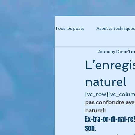
Tous les posts
Aspects techniques
Anthony Doux
1 m
Album "Métamorphose"
Alb
L’enregi
Album "Fréquence 741"
Albu
naturel
[vc_row][vc_colum
Album Cohérence Kid Music
pas confondre avec
naturel!
Ex-tra-or-di-nai-r
thérapies musicales
psychor
son.