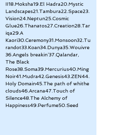
II18.Moksha19.El Hadra20.Mystic 
Landscapes21.Tambura22.Space23.
Vision24.Neptun25.Cosmic 
Glue26.Thanatos27.Creation28.Tar
iqa29.A 
Kaori30.Ceremony31.Monsoon32.Tu
randot33.Koan34.Dunya35.Wouivre
36.Angels breakin’37.Qalandar, 
The Black 
Rose38.Soma39.Mercurius40.Ming 
Noir41.Mudra42.Genesis43.ZEN44.
Holy Domain45.The path of whithe 
clouds46.Arcana47.Touch of 
Silence48.The Alchemy of 
Happiness49.Perfume50.Seed  