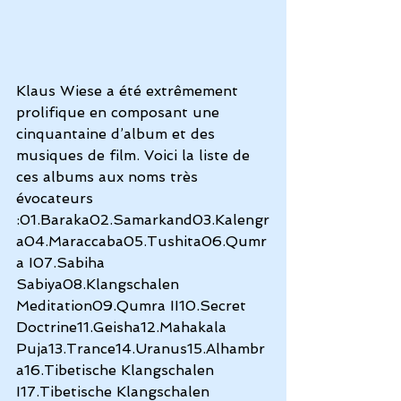
Klaus Wiese a été extrêmement 
prolifique en composant une 
cinquantaine d’album et des 
musiques de film. Voici la liste de 
ces albums aux noms très 
évocateurs 
:01.Baraka02.Samarkand03.Kalengr
a04.Maraccaba05.Tushita06.Qumr
a I07.Sabiha 
Sabiya08.Klangschalen 
Meditation09.Qumra II10.Secret 
Doctrine11.Geisha12.Mahakala 
Puja13.Trance14.Uranus15.Alhambr
a16.Tibetische Klangschalen 
I17.Tibetische Klangschalen 