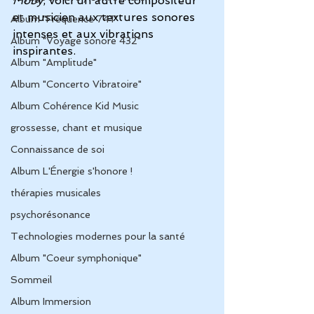
Moby
, voici un autre compositeur 
et musicien aux textures sonores 
Album "Fréquence 741"
intenses et aux vibrations 
Album "Voyage sonore 432"
inspirantes.
Album "Amplitude"
Album "Concerto Vibratoire"
Album Cohérence Kid Music
grossesse, chant et musique
Connaissance de soi
Album L'Énergie s'honore !
thérapies musicales
psychorésonance
Technologies modernes pour la santé
Album "Coeur symphonique"
Sommeil
Album Immersion