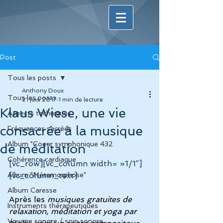
Post
Tous les posts
Anthony Doux
Tous les posts
21 juin 2017
1 min de lecture
Klaus Wiese, une vie
Aspects techniques
consacrée à la musique
Fréquences sacrées
Album "Coeur symphonique 432
de méditation
Cohérence cardiaque
[vc_row][vc_column width= »1/1″]
Album "Métamorphose"
[vc_column_text]
Album Caresse
Après les 
musiques gratuites de 
Instruments thérapeutiques
relaxation, méditation et yoga par 
Voyage sonore / soin sonore