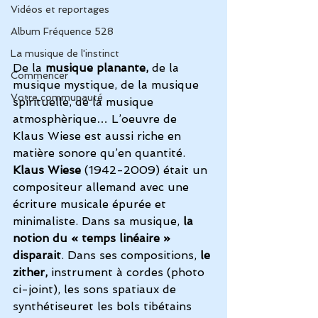
Vidéos et reportages
Album Fréquence 528
La musique de l'instinct
De la 
musique planante,
 de la 
Commencer
musique mystique, de la musique 
Votre communauté
spirituelle, de la musique 
atmosphèrique… L’oeuvre de 
Klaus Wiese est aussi riche en 
matière sonore qu’en quantité.
Klaus Wiese
 (1942-2009) était un 
compositeur allemand avec une 
écriture musicale épurée et 
minimaliste. Dans sa musique, 
la 
notion du « temps linéaire » 
disparait
. Dans ses compositions, 
le 
zither,
 instrument à cordes (photo 
ci-joint), les sons spatiaux de 
synthétiseuret les bols tibétains 