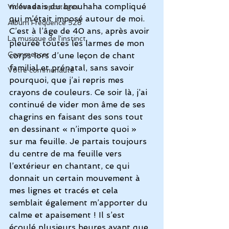
m’évadais du brouhaha compliqué 
Vidéos et reportages
qui m’était imposé autour de moi.
Album Fréquence 528
C’est à l’âge de 40 ans, après avoir 
La musique de l'instinct
pleurée toutes les larmes de mon 
Commencer
corps lors d’une leçon de chant 
familial et prénatal, sans savoir 
Votre communauté
pourquoi, que j’ai repris mes 
crayons de couleurs. Ce soir là, j’ai 
continué de vider mon âme de ses 
chagrins en faisant des sons tout 
en dessinant « n’importe quoi » 
sur ma feuille. Je partais toujours 
du centre de ma feuille vers 
l’extérieur en chantant, ce qui 
donnait un certain mouvement à 
mes lignes et tracés et cela 
semblait également m’apporter du 
calme et apaisement ! Il s’est 
écoulé plusieurs heures avant que 