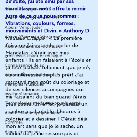
de suite, j’ai été ému par ses 
Album "Fréquence 741"
mandalas qui nous offre le miroir 
juste de ce que nous sommes : 
Album "Voyage sonore 432"
Vibrations, couleurs, formes, 
Album "Amplitude"
mouvements et Divin. » Anthony D.
Album "Concerto Vibratoire"
Nathalie Chappé
 : « La première 
fois que j’ai entendu parler de 
Album Cohérence Kid Music
Mandalas, c’était avec mes 
grossesse, chant et musique
enfants ! Ils en faisaient à l’école et 
Connaissance de soi
ça leur plaisait tellement que je m’y 
suis intéressée de plus prêt! J’ai 
Album L'Énergie s'honore !
retrouvé mon goût du coloriage et 
thérapies musicales
de ses silences accompagnés qui 
psychorésonance
me faisaient du bien quand j’étais 
Technologies modernes pour la santé
plus petite. En effet, je passais un 
nombre incalculable d’heures à 
Album "Coeur symphonique"
colorier et à dessiner ! C’était déjà 
Sommeil
mon art sans que je le sache, un 
Album Immersion
monde où je me ressourçais et 