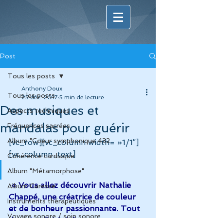
Post
Tous les posts
Anthony Doux
Tous les posts
25 déc. 2017
5 min de lecture
Des musiques et
Aspects techniques
mandalas pour guérir
Fréquences sacrées
Album "Coeur symphonique 432
[vc_row][vc_column width= »1/1″]
[vc_column_text]
Cohérence cardiaque
Album "Métamorphose"
« Vous allez découvrir Nathalie 
Album Caresse
Chappé, une créatrice de couleur 
Instruments thérapeutiques
et de bonheur passionnante. Tout 
Voyage sonore / soin sonore