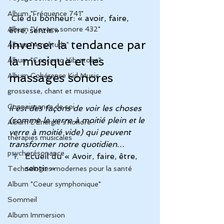
Album "Fréquence 741"
Clé du bonheur: « avoir, faire, 
Album "Voyage sonore 432"
être, sentir » 
Inverser la tendance par 
Album "Amplitude"
la musique et les 
Album "Concerto Vibratoire"
massages sonores
Album Cohérence Kid Music
grossesse, chant et musique
Connaissance de soi
Il est des façons de voir les choses 
(comme le verre à moitié plein et le 
Album L'Énergie s'honore !
verre à moitié vide) qui peuvent 
thérapies musicales
transformer notre quotidien…
psychorésonance
Ecueil du « Avoir, faire, être, 
sentir »
Technologies modernes pour la santé
Album "Coeur symphonique"
Sommeil
Album Immersion