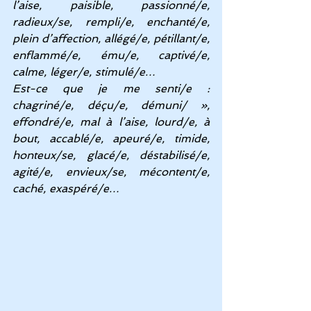
l’aise, paisible, passionné/e, 
radieux/se, rempli/e, enchanté/e, 
plein d’affection, allégé/e, pétillant/e, 
enflammé/e, ému/e, captivé/e, 
calme, léger/e, stimulé/e…
Est-ce que je me senti/e : 
chagriné/e, déçu/e, démuni/ », 
effondré/e, mal à l’aise, lourd/e, à 
bout, accablé/e, apeuré/e, timide, 
honteux/se, glacé/e, déstabilisé/e, 
agité/e, envieux/se, mécontent/e, 
caché, exaspéré/e…