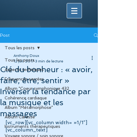
Post
Tous les posts
Anthony Doux
Tous les posts
12 juil. 2017
3 min de lecture
Clé du bonheur : « avoir,
Aspects techniques
faire, être, sentir »
Fréquences sacrées
Album "Coeur symphonique 432
Inverser la tendance par
Cohérence cardiaque
la musique et les
Album "Métamorphose"
massages
Album Caresse
[vc_row][vc_column width= »1/1″]
Instruments thérapeutiques
[vc_column_text]
Voyage sonore / soin sonore