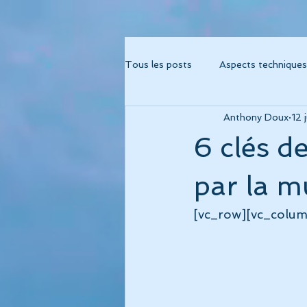
Tous les posts
Aspects techniques
Anthony Doux
12 
Album "Métamorphose"
Alb
6 clés d
Album "Fréquence 741"
Albu
par la m
[vc_row][vc_colum
Album Cohérence Kid Music
thérapies musicales
psychor