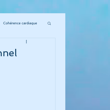
Cohérence cardiaque
soin sonore
nnel
to Vibratoire"
'Énergie s'honore !
oeur symphonique"