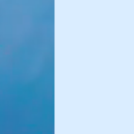
Sommeil
Album Immersion
Commencer
Votre commun