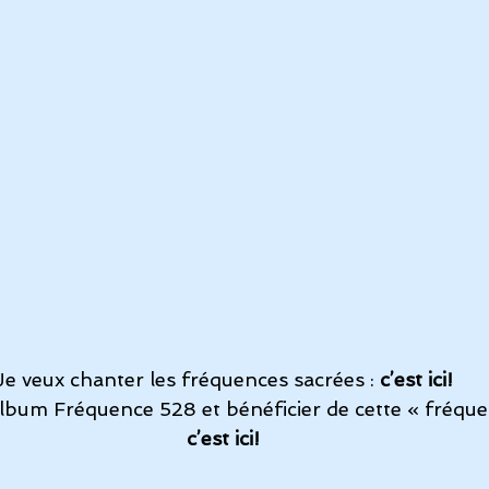
Je veux 
chanter les fréquences sacrées
 :
c’est ici
!
album 
Fréquence 528
 et bénéficier de cette « fréque
c’est ici!