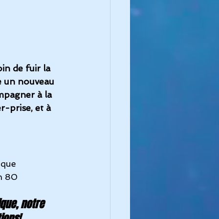
n de fuir la 
re un nouveau 
mpagner à la 
-prise, et à 
ique 
n 80 
que, notre 
ions!