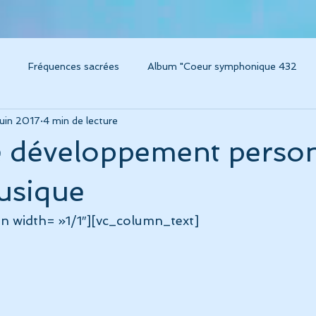
Fréquences sacrées
Album "Coeur symphonique 432
juin 2017
4 min de lecture
um Caresse
Instruments thérapeutiques
Voyage sonore / 
e développement perso
m "Voyage sonore 432"
Album "Amplitude"
Album "Concer
usique
n width= »1/1″][vc_column_text]
grossesse, chant et musique
Connaissance de soi
Album L
ésonance
Technologies modernes pour la santé
Album "C