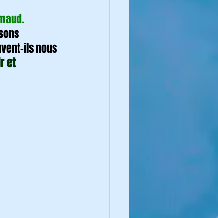
imaud. 
sons 
vent-ils nous 
r et 