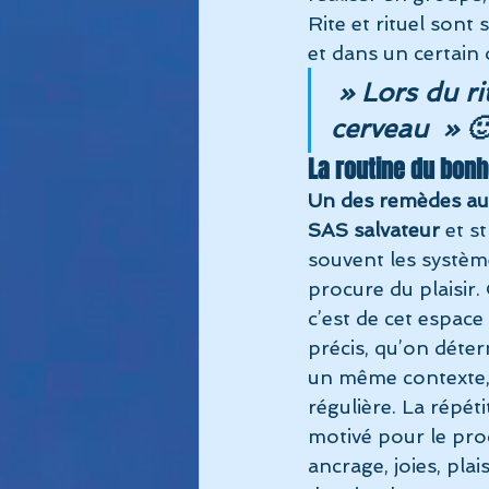
Rite et rituel sont
et dans un certain
 » Lors du ri
cerveau  » 
La routine du bon
Un des remèdes aut
SAS salvateur 
et s
souvent les système
procure du plaisir.
c’est de cet espace
précis, qu’on déte
un même contexte,
régulière. La répét
motivé pour le proc
ancrage, joies, plai