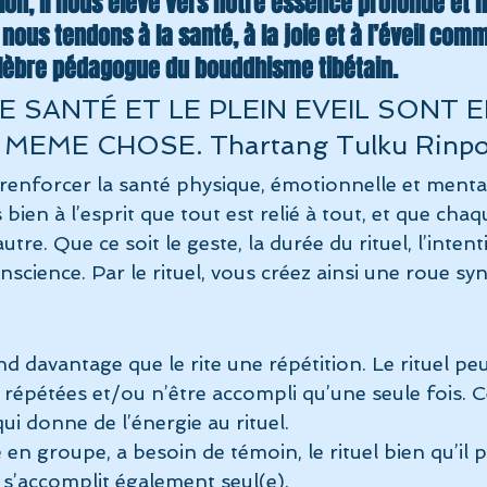
tion, il nous élève vers notre essence profonde et 
l nous tendons à la santé, à la joie et à l’éveil com
élèbre pédagogue du bouddhisme tibétain.
E SANTÉ ET LE PLEIN EVEIL SONT E
 MEME CHOSE. Thartang Tulku Rinp
à renforcer la santé physique, émotionnelle et menta
bien à l’esprit que tout est relié à tout, et que cha
autre. Que ce soit le geste, la durée du rituel, l’intent
onscience. Par le rituel, vous créez ainsi une roue sy
.
nd davantage que le rite une répétition. Le rituel pe
répétées et/ou n’être accompli qu’une seule fois. Cel
qui donne de l’énergie au rituel.
sé en groupe, a besoin de témoin, le rituel bien qu’il p
 s’accomplit également seul(e).