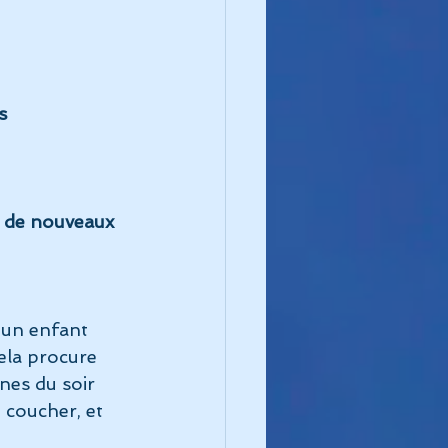
s
r de nouveaux 
à un enfant 
ela procure 
nes du soir 
 coucher, et 