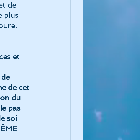
et de 
 plus 
ue de l'instinct
oure.
 
ces et 
 de 
me de cet 
ion du 
le pas 
e soi 
MÊME