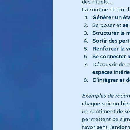
des rituels…
La routine du bonh
Générer un état
Se poser et 
se
Structurer le 
Sortir des per
Renforcer la v
Se connecter a
Découvrir de n
espaces intéri
D’intégrer et d
Exemples de routi
chaque soir ou bie
un sentiment de séc
permettent de sign
favorisent l’endor