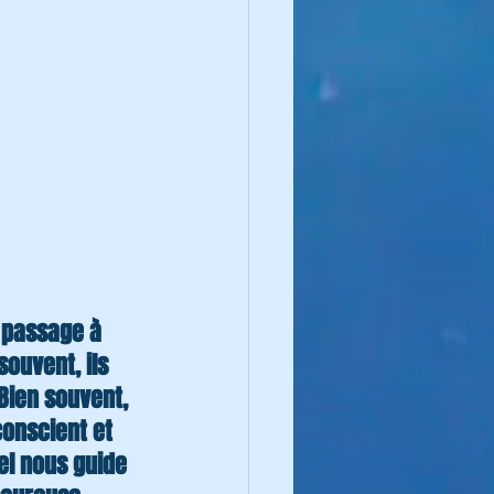
e passage à 
ouvent, ils 
Bien souvent, 
conscient et 
el nous guide 