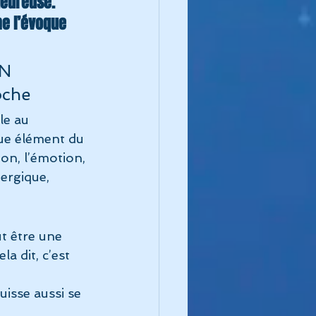
heureuse. 
me l’évoque 
N 
oche
le au 
que élément du 
ion, l’émotion, 
nergique, 
ut être une 
a dit, c’est 
uisse aussi se 