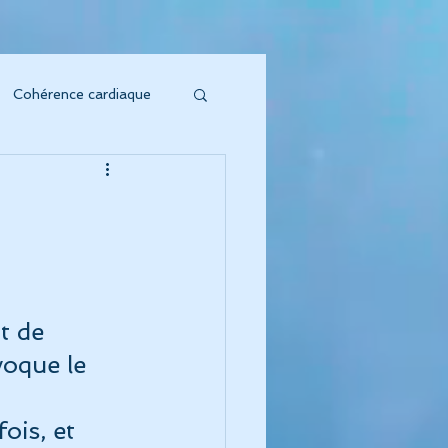
Cohérence cardiaque
soin sonore
to Vibratoire"
 de 
'Énergie s'honore !
oque le 
oeur symphonique"
ois, et 