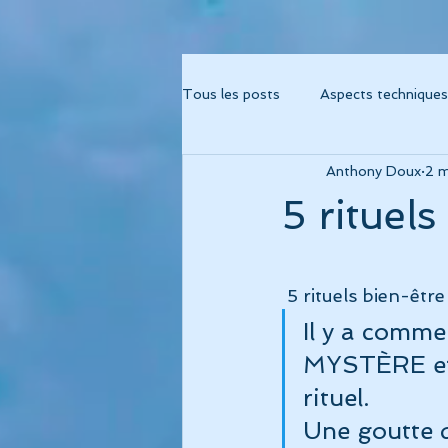
Tous les posts
Aspects techniques
Anthony Doux
2 
Album "Métamorphose"
Alb
5 rituel
Album "Fréquence 741"
Albu
 5 rituels bien-êt
Il y a comm
Album Cohérence Kid Music
MYSTÈRE et 
rituel.
thérapies musicales
psychor
Une goutte d