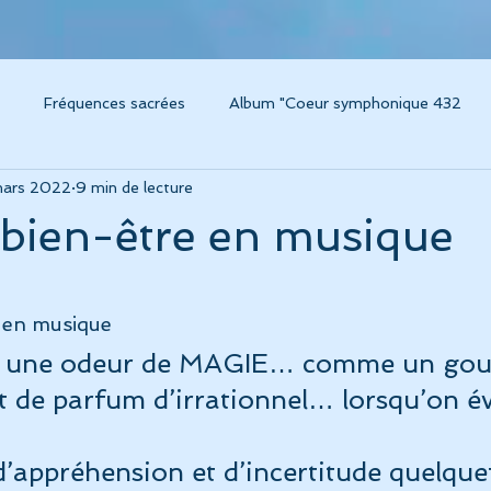
Fréquences sacrées
Album "Coeur symphonique 432
mars 2022
9 min de lecture
um Caresse
Instruments thérapeutiques
Voyage sonore / 
s bien-être en musique
m "Voyage sonore 432"
Album "Amplitude"
Album "Concer
re en musique
e une odeur de MAGIE… comme un gout
grossesse, chant et musique
Connaissance de soi
Album L
de parfum d’irrationnel… lorsqu’on év
ésonance
Technologies modernes pour la santé
Album "C
’appréhension et d’incertitude quelquef