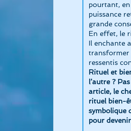
pourtant, en
puissance re
Sommeil
Album Immersion
grande consc
En effet, le
Commencer
Votre commun
Il enchante a
transformer 
ressentis con
Rituel et bie
l’autre ? Pa
article, le c
rituel bien-ê
symbolique d
pour deven