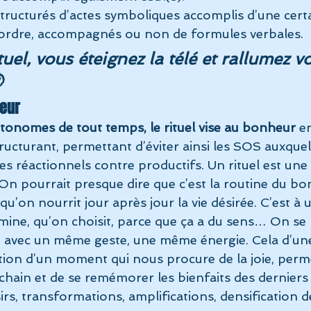
 structurés d’actes symboliques accomplis d’une cert
 ordre, accompagnés ou non de formules verbales.
tuel, vous éteignez la télé et rallumez vo

heur
onomes de tout temps, le rituel vise au bonheur 
e
tructurant, permettant d’éviter ainsi les SOS auxquel
s réactionnels contre productifs. Un rituel est une
 On pourrait presque dire que c’est la routine du bo
 qu’on nourrit jour après jour la vie désirée. C’est 
rmine, qu’on choisit, parce que ça a du sens… On se 
 avec un même geste, une même énergie. Cela d’un
ition d’un moment qui nous procure de la joie, perme
hain et de se remémorer les bienfaits des derniers r
sirs, transformations, amplifications, densification d