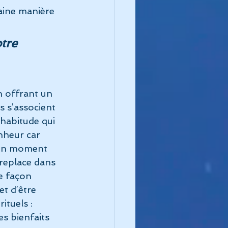
aine manière 
tre 
n offrant un
s s’associent 
 habitude qui 
nheur car 
à un moment 
replace dans 
e façon 
t d’être 
ituels : 
es bienfaits 