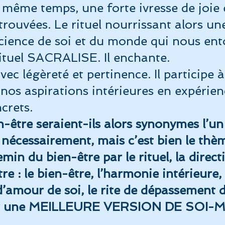
 même temps, une forte ivresse de joie 
trouvées. Le rituel nourrissant alors une
Vidéos et reportages
Album Fréquence 528
La musiq
ience de soi et du monde qui nous ent
 rituel SACRALISE. Il enchante.
auté
vec légèreté et pertinence. Il participe à
nos aspirations intérieures en expérien
crets.
n-être seraient-ils alors synonymes l’un
s nécessairement, mais c’est bien le thè
hemin du bien-être par le rituel, la direct
tre : le bien-être, l’harmonie intérieure, 
’amour de soi, le rite de dépassement d
ir une MEILLEURE VERSION DE SOI-