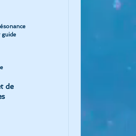
résonance
guide 
re
t de 
s 