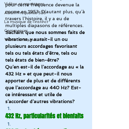
Vidéos et reportages
pour cette fréquence devenue la 
norme en 1953. D’autant plus, qu’à 
Album Fréquence 528
travers l’histoire, il y a eu de 
La musique de l'instinct
multiples diapasons de références.
Commencer
Sachant que nous sommes faits de 
vibrations, y aurait-il un ou 
Votre communauté
plusieurs accordages favorisant 
tels ou tels états d’être, tels ou 
tels états de bien-être? 
Qu’en est-il de l’accordage au « la 
432 Hz » et que peut-il nous 
apporter de plus et de différents 
que l’accordage au 440 Hz? Est-
ce intéressant et utile de 
s’accorder d’autres vibrations
?
432 Hz, particularités et bienfaits