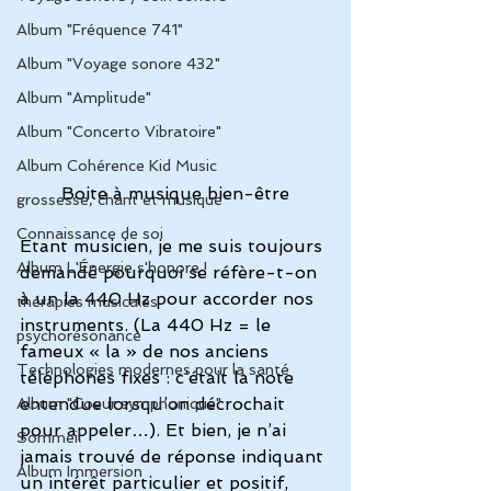
Album "Fréquence 741"
Album "Voyage sonore 432"
Album "Amplitude"
Album "Concerto Vibratoire"
Album Cohérence Kid Music
Boite à musique bien-être
grossesse, chant et musique
Connaissance de soi
Etant musicien, je me suis toujours 
Album L'Énergie s'honore !
demandé pourquoi se réfère-t-on 
à un la 440 Hz pour accorder nos 
thérapies musicales
instruments. (La 440 Hz = le 
psychorésonance
fameux « la » de nos anciens 
Technologies modernes pour la santé
téléphones fixes : c’était la note 
entendue lorsqu’on décrochait 
Album "Coeur symphonique"
pour appeler…). Et bien, je n’ai 
Sommeil
jamais trouvé de réponse indiquant 
Album Immersion
un intérêt particulier et positif, 