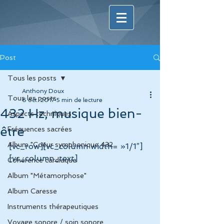
Post
Tous les posts
Anthony Doux
Tous les posts
6 oct. 2017
5 min de lecture
432 Hz, musique bien-
Aspects techniques
être
Fréquences sacrées
Album "Coeur symphonique 432
[vc_row][vc_column width= »1/1″]
[vc_column_text]
Cohérence cardiaque
Album "Métamorphose"
Album Caresse
Instruments thérapeutiques
Voyage sonore / soin sonore