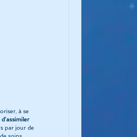
riser, à se 
d’assimiler 
is par jour de 
de soins 