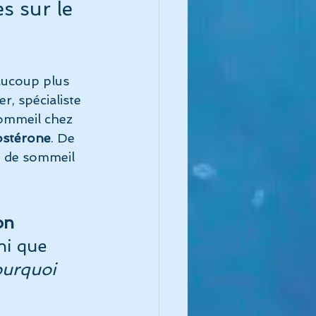
s sur le 
aucoup plus 
r, spécialiste 
ommeil chez 
tostérone
. De 
 de sommeil 
on 
ni que 
urquoi 