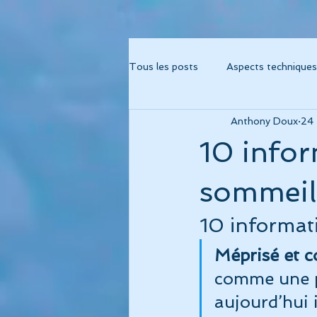
Tous les posts
Aspects techniques
Anthony Doux
24 
Album "Métamorphose"
Alb
10 infor
Album "Fréquence 741"
Albu
sommeil
10 informat
Album Cohérence Kid Music
Méprisé et c
comme une p
thérapies musicales
psychor
aujourd’hui i