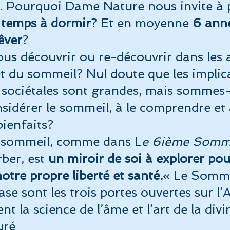
s. Pourquoi Dame Nature nous invite à 
 temps à dormir
? Et en moyenne 
6 ann
Vidéos et reportages
Album Fréquence 528
La musiq
êver
?
us découvrir ou re-découvrir dans les 
auté
et du sommeil? Nul doute que les implic
 sociétales sont grandes, mais sommes
nsidérer le sommeil, à le comprendre et 
bienfaits?
u sommeil, comme dans L
e 6ième Somm
er, est 
un miroir de soi à explorer pou
otre propre liberté et santé.
« Le Sommei
ase sont les trois portes ouvertes sur l’
nt la science de l’âme et l’art de la divi
uré