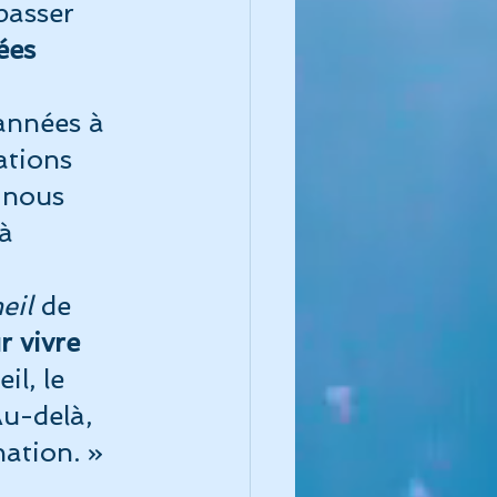
passer
ées
ue de l'instinct
années à 
ations 
-nous 
à 
eil
 de 
r vivre 
l, le 
Au-delà, 
nation. » 