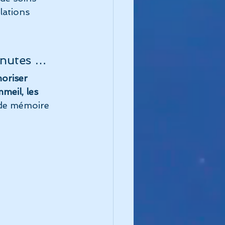
lations 
 
inutes …
oriser 
meil, les 
n de mémoire