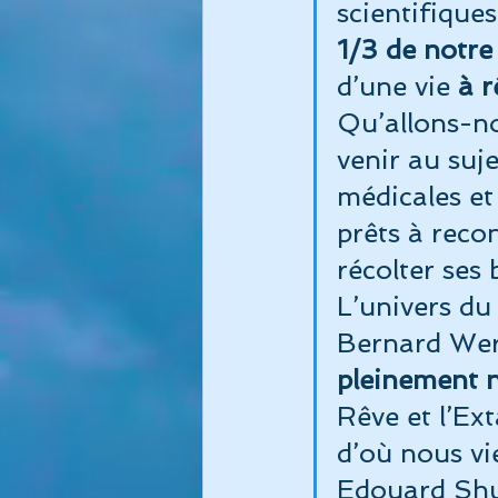
scientifique
1/3 de notre
Sommeil
Album Immersion
d’une vie 
à r
Qu’allons-no
Commencer
Votre commun
venir au suj
médicales et
prêts à reco
récolter ses 
L’univers d
Bernard Werb
pleinement n
Rêve et l’Ext
d’où nous vie
Edouard Sh