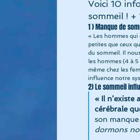
Voici 10 inf
sommeil ! + 1
1 ) Manque de somm
« Les hommes qui d
petites que ceux qu
du sommeil. Il nou
les hommes (4 à 5 
même chez les fem
influence notre sy
2) Le sommeil infl
« Il n’exist
cérébrale qu
son manque 
dormons nou