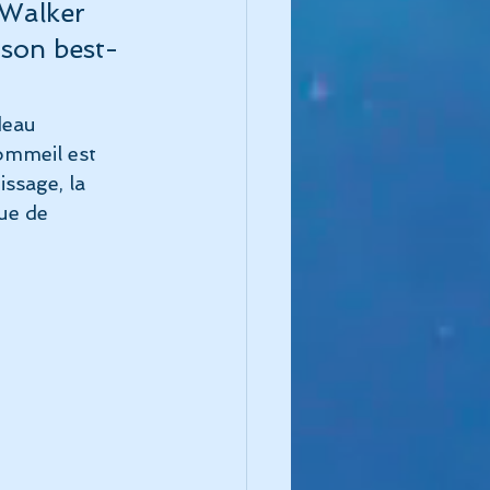
 Walker 
 son best-
deau 
sommeil est 
ssage, la 
ue de 