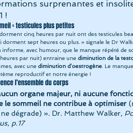
ormations surprenantes et insolite
 !
eil = testicules plus petites
orment cinq heures par nuit ont des testicules be
i dorment sept heures ou plus. » signale le Dr Walke
s informe, avec humour, que le manque répété de s
heures par nuit) entraine une 
diminution de la tes
mes, avec une 
diminution d’oestrogène
. Le manque
stème reproductif et notre énergie !
uence l’ensemble du corps
e aucun organe majeur, ni aucune foncti
e le sommeil ne contribue à optimiser
 (
ne dégrade) ». Dr. Matthew Walker, 
Po
s, p.17