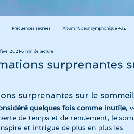
Fréquences sacrées
Album "Coeur symphonique 432
févr. 2021
6 min de lecture
um Caresse
Instruments thérapeutiques
Voyage sonore / 
mations surprenantes su
m "Voyage sonore 432"
Album "Amplitude"
Album "Concer
ions surprenantes sur le sommeil
grossesse, chant et musique
Connaissance de soi
Album L
onsidéré quelques fois comme inutile,
 v
erte de temps et de rendement, le som
ésonance
Technologies modernes pour la santé
Album "C
nspire et intrigue de plus en plus les 