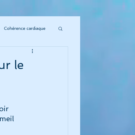
Cohérence cardiaque
soin sonore
r le
to Vibratoire"
'Énergie s'honore !
oir 
meil 
oeur symphonique"