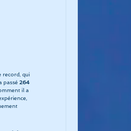
e record, qui 
a passé 
264 
comment il a 
expérience, 
quement 