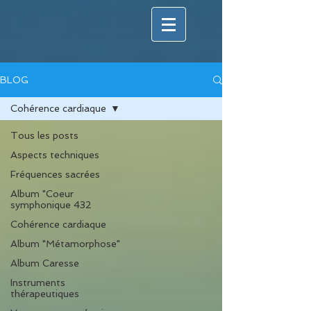
BLOG
Cohérence cardiaque
Tous les posts
Aspects techniques
Fréquences sacrées
Album "Coeur
symphonique 432
Cohérence cardiaque
Album "Métamorphose"
Album Caresse
Instruments
thérapeutiques