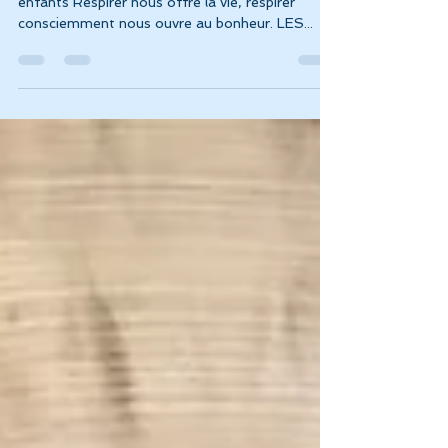
Jolis guides de cohérence cardiaque pour les
enfants Respirer nous offre la vie, respirer
consciemment nous ouvre au bonheur. LES...