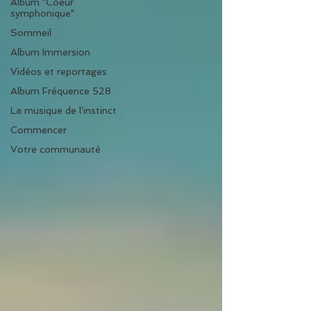
Album "Coeur
symphonique"
Sommeil
Album Immersion
Vidéos et reportages
Album Fréquence 528
La musique de l'instinct
Commencer
Votre communauté