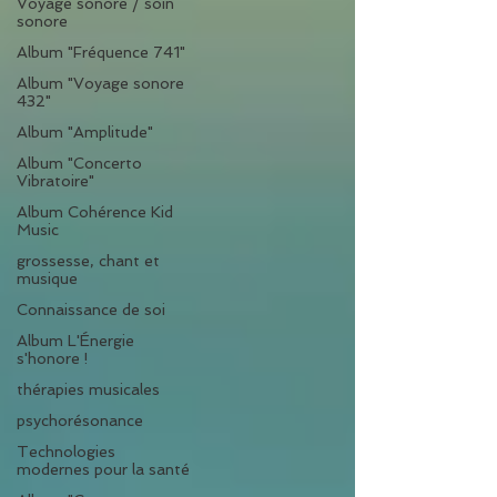
Voyage sonore / soin
sonore
Album "Fréquence 741"
Album "Voyage sonore
432"
Album "Amplitude"
Album "Concerto
Vibratoire"
Album Cohérence Kid
Music
grossesse, chant et
musique
Connaissance de soi
Album L'Énergie
s'honore !
thérapies musicales
psychorésonance
Technologies
modernes pour la santé