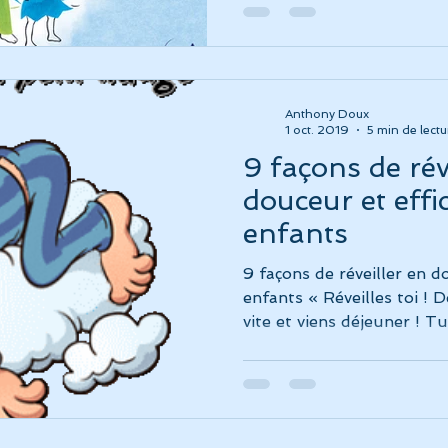
Vidéos et reportages
Album Fréquence 528
La musiq
Anthony Doux
auté
1 oct. 2019
5 min de lectu
9 façons de rév
douceur et effi
enfants
9 façons de réveiller en d
enfants « Réveilles toi ! D
vite et viens déjeuner ! Tu.