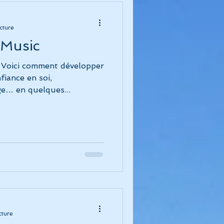
cture
 Music
oici comment développer
fiance en soi,
ge… en quelques...
cture