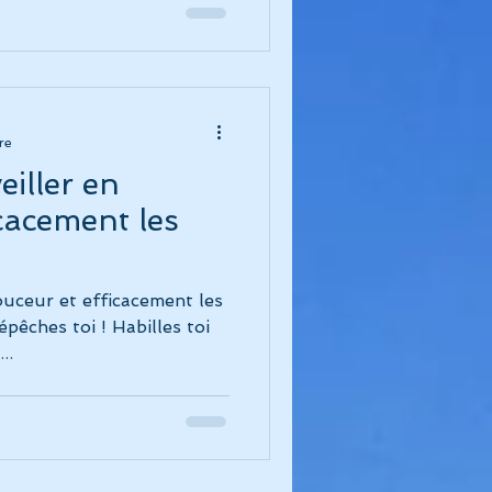
ue de l'instinct
re
eiller en
cacement les
ouceur et efficacement les
épêches toi ! Habilles toi
..