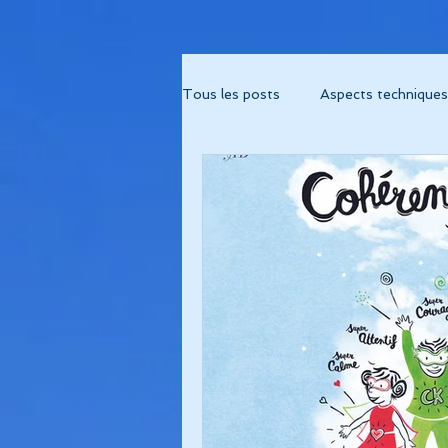
Tous les posts
Aspects techniques
Album "Métamorphose"
Alb
Album "Fréquence 741"
Albu
Album Cohérence Kid Music
thérapies musicales
psychor