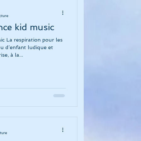
cture
ce kid music
c La respiration pour les
u d’enfant ludique et
se, à la...
ture