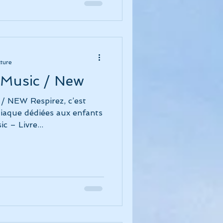
cture
 Music / New
NEW Respirez, c’est
diaque dédiées aux enfants
Album Cohérence Kid Music – Livre...