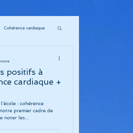
Cohérence cardiaque
soin sonore
ecture
positifs à
to Vibratoire"
ence cardiaque +
'Énergie s'honore !
l’école : cohérence
notre premier cadre de
e noter les...
oeur symphonique"