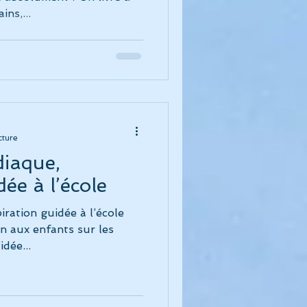
ns,...
cture
diaque,
dée à l’école
ration guidée à l’école
n aux enfants sur les
idée...