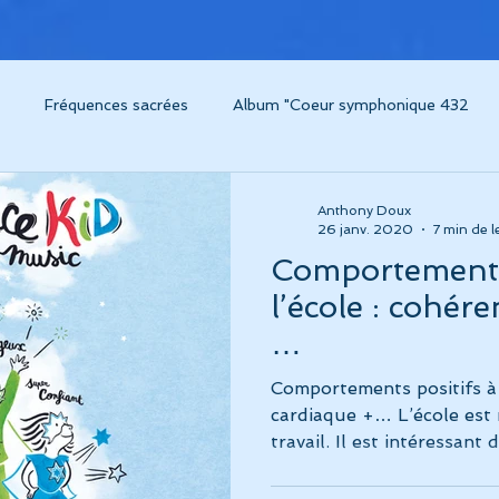
Fréquences sacrées
Album "Coeur symphonique 432
um Caresse
Instruments thérapeutiques
Voyage sonore / 
Anthony Doux
26 janv. 2020
7 min de l
Comportements 
m "Voyage sonore 432"
Album "Amplitude"
Album "Concer
l’école : cohér
…
grossesse, chant et musique
Connaissance de soi
Album L
Comportements positifs à 
cardiaque +… L’école est 
travail. Il est intéressant d
ésonance
Technologies modernes pour la santé
Album "C